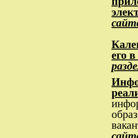
прил
элек
сай
Кале
его 
разд
Инфо
реал
инфо
образ
вака
сай