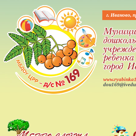
Вкл
Выкл
Версия для слабовидящих:
Изображения:
Р
г. Иваново, 
www.ryabinka1
dou169@ivedu