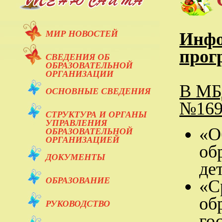
МИР НОВОСТЕЙ
Инфо
прог
СВЕДЕНИЯ ОБ
ОБРАЗОВАТЕЛЬНОЙ
ОРГАНИЗАЦИИ
В МБД
ОСНОВНЫЕ СВЕДЕНИЯ
№169
СТРУКТУРА И ОРГАНЫ
УПРАВЛЕНИЯ
«О
ОБРАЗОВАТЕЛЬНОЙ
ОРГАНИЗАЦИЕЙ
об
ДОКУМЕНТЫ
де
ОБРАЗОВАНИЕ
«С
об
РУКОВОДСТВО
го