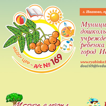
Вкл
Выкл
Версия для слабовидящих:
Изображения:
Р
г. Иваново, 
www.ryabinka1
dou169@ivedu